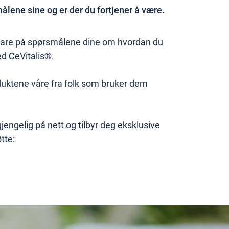
lene sine og er der du fortjener å være.
 svare på spørsmålene dine om hvordan du
d CeVitalis®.
duktene våre fra folk som bruker dem
jengelig på nett og tilbyr deg eksklusive
tte: