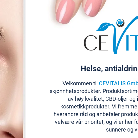
Helse, antialdri
Velkommen til
CEVITALIS Gm
skjønnhetsprodukter. Produktsortime
av høy kvalitet, CBD-oljer og
kosmetikkprodukter. Vi fremmer
hverandre råd og anbefaler produ
velvære vår prioritet, og vi er her 
sunnere og va