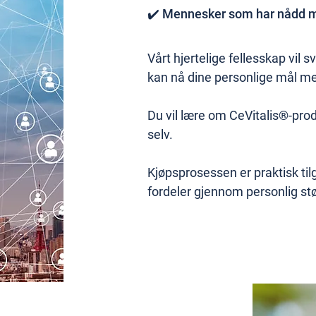
✔️ Mennesker som har nådd må
Vårt hjertelige fellesskap vil
kan nå dine personlige mål me
Du vil lære om CeVitalis®-pro
selv.
Kjøpsprosessen er praktisk tilg
fordeler gjennom personlig stø