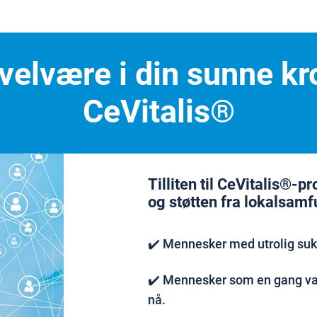
l velvære i din sunne 
CeVitalis®
Tilliten til CeVitalis®-p
og støtten fra lokalsamf
✔️ Mennesker med utrolig su
✔️ Mennesker som en gang var
nå.