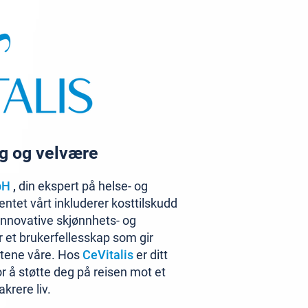
ng og velvære
bH
,
din ekspert på helse- og
ntet vårt inkluderer kosttilskudd
 innovative skjønnhets- og
 et brukerfellesskap som gir
ktene våre. Hos
CeVitalis
er ditt
for å støtte deg på reisen mot et
krere liv.