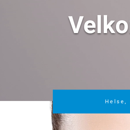
Velk
Helse, 