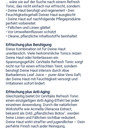
… wäre sie auf der Suche nach einem Refresh
Tonic, das nicht einfach nur erfrischt, sondern:
• Deine Haut beruhigt und regeneriert • Den
Feuchtigkeitsgehalt Deiner Haut ausgleicht
• Deine Haut auf nachfolgende Pflegeprodukte
perfekt vorbereitet
• Fältchen und Linien glättet
• Vor Umwelteinflüssen schützt
• Cleane, pflanzliche Inhaltsstoffe beinhaltet
Erfrischung plus Beruhigung:
Diese Kombination ist für Deine Haut
unerlässlich. Viele herkömmliche Tonics reizen
Deine Haut oder hinterlassen ein
Spannungsgefühl. CeVitalis Refresh Tonic sorgt
nicht nur für einen erfrischten Teint, sondern
beruhigt Deine Haut intensiv durch Aloe
Barbadensis Leaf Juice – purer Aloe Vera Saft,
der Deine Haut mit Feuchtigkeit versorgt und
Irritationen sofort lindert.
Erfrischung plus Anti-Aging:
Gleichzeitig bietet Dir CeVitalis Refresh Tonic
einen einzigartigen Anti-Aging-Effekt bei jeder
einzelnen Anwendung. Durch die natürlichen
Wirkstoffe wie Acmella Oleracea Extract,
bekannt als DAS „pflanzliches Botox“, werden
feine Linien und Fältchen sichtbar reduziert.
Deine Haut wirkt straffer und jugendlicher – Dein
perfekte Finish nach jeder Reinigung.