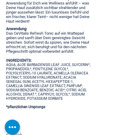
Anwendung für Dich wie Wellness anfühlt – was
Deine Haut zusätzlich sichtbar strahlender und
jünger aussehen lässt. Ein luxuriöses Gefühl und
ein frischer, klarer Teint– nicht weniger hat Deine
Haut verdient!
Anwendung:
Das CeVitalis Refresh Tonic auf ein Wattepad
geben und sanft über Dein gereinigtes Gesicht
streichen. Sofort wirst du spüren, wie Deine Haut
erfrischt ist, sich beruhigt und für den nächsten
Pflegeschritt optimal vorbereitet anfühlt.
INGREDIENTS:
AQUA, ALOE BARBADENSIS LEAF JUICE, GLYCERIN*,
PROPANEDIOL*, PENTYLENE GLYCOL*,
POLYGLYCERYL-10 LAURATE, ACMELLA OLERACEA
EXTRACT, SODIUM HYALURONATE, ACACIA
SENEGAL GUM, ACETYL HEXAPEPTIDE-1,
CAMELLIA SINENSIS LEAF EXTRACT, PARFUM*,
SODIUM BENZOATE, BENZOIC ACID*, CITRIC ACID,
ALCOHOL DENAT.*, CAPRYLYL GLYCOL*, SODIUM
HYDROXIDE, POTASSIUM SORBATE
*pflanzlichen Ursprungs
< zurück