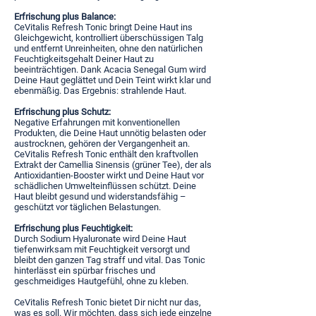
Erfrischung plus Balance:
CeVitalis Refresh Tonic bringt Deine Haut ins
Gleichgewicht, kontrolliert überschüssigen Talg
und entfernt Unreinheiten, ohne den natürlichen
Feuchtigkeitsgehalt Deiner Haut zu
beeinträchtigen. Dank Acacia Senegal Gum wird
Deine Haut geglättet und Dein Teint wirkt klar und
ebenmäßig. Das Ergebnis: strahlende Haut.
Erfrischung plus Schutz:
Negative Erfahrungen mit konventionellen
Produkten, die Deine Haut unnötig belasten oder
austrocknen, gehören der Vergangenheit an.
CeVitalis Refresh Tonic enthält den kraftvollen
Extrakt der Camellia Sinensis (grüner Tee), der als
Antioxidantien-Booster wirkt und Deine Haut vor
schädlichen Umwelteinflüssen schützt. Deine
Haut bleibt gesund und widerstandsfähig –
geschützt vor täglichen Belastungen.
Erfrischung plus Feuchtigkeit:
Durch Sodium Hyaluronate wird Deine Haut
tiefenwirksam mit Feuchtigkeit versorgt und
bleibt den ganzen Tag straff und vital. Das Tonic
hinterlässt ein spürbar frisches und
geschmeidiges Hautgefühl, ohne zu kleben.
CeVitalis Refresh Tonic bietet Dir nicht nur das,
was es soll. Wir möchten, dass sich jede einzelne