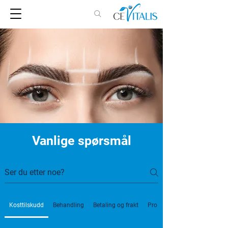
Vanlige spørsmål
Kosttilskudd
Behandling
Betaling og frakt
Pro Shake - To i ett