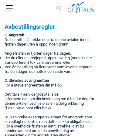
Avbestillingsregler
1. Angrerett
Du har rett til å trekke deg fra denne avtalen innen
fjorten dager uten å oppgi noen grunn.
Angrefristen er fjorten dager fra dagen,
der du eller en tredjepart utpekt av deg (som ikke er
transportøren) tok vare på varene, eller
Ved én bestilling på flere varer som leveres separat:
fra den dagen du mottok den siste varen.
2. Utøvelse av angreretten
For å utøve angreretten din må du:
CeVitalis /
service@cevitalis.de
informere oss om din beslutning om å trekke deg fra
denne avtalen ved hjelp av en tydelig erklæring
(f.eks. via e-post eller brev).
Du kan bruke eksempelskjemaet for angrerett som
er vedlagt nedenfor, men dette er ikke obligatorisk.
For å overholde fristen er det tilstrekkelig at du
sender varselet om at du benytter deg av
angreretten din før angrefristen utløper.