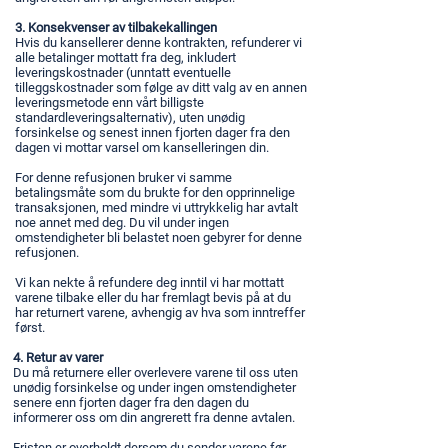
3. Konsekvenser av tilbakekallingen
Hvis du kansellerer denne kontrakten, refunderer vi
alle betalinger mottatt fra deg, inkludert
leveringskostnader (unntatt eventuelle
tilleggskostnader som følge av ditt valg av en annen
leveringsmetode enn vårt billigste
standardleveringsalternativ), uten unødig
forsinkelse og senest innen fjorten dager fra den
dagen vi mottar varsel om kanselleringen din.
For denne refusjonen bruker vi samme
betalingsmåte som du brukte for den opprinnelige
transaksjonen, med mindre vi uttrykkelig har avtalt
noe annet med deg. Du vil under ingen
omstendigheter bli belastet noen gebyrer for denne
refusjonen.
Vi kan nekte å refundere deg inntil vi har mottatt
varene tilbake eller du har fremlagt bevis på at du
har returnert varene, avhengig av hva som inntreffer
først.
4. Retur av varer
Du må returnere eller overlevere varene til oss uten
unødig forsinkelse og under ingen omstendigheter
senere enn fjorten dager fra den dagen du
informerer oss om din angrerett fra denne avtalen.
Fristen er overholdt dersom du sender varene før