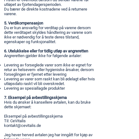
utløpet av fjortendagersperioden.
Du bærer de direkte kostnadene ved å returnere
varene.
5. Verdikompensasjon
Du er kun ansvarlig for verditap på varene dersom
dette verditapet skyldes håndtering av varene som
ikke er nødvendig for å teste deres tilstand,
egenskaper og funksjonalitet.
6. Utelukkelse eller for tidlig utløp av angreretten
Angreretten gjelder ikke for følgende avtaler:
Levering av forseglede varer som ikke er egnet for
retur av helsevern- eller hygieniske årsaker, dersom
forseglingen er fjernet etter levering
Levering av varer som raskt kan bli ødelagt eller hvis
utløpsdato raskt vil bli overskredet.
Levering av spesiallagde produkter
7. Eksempel på avbestillingsskjema
Hvis du ønsker å kansellere avtalen, kan du bruke
dette skjemaet:
Eksempel på avbestillingsskjema
Til: CeVitalis
kontakt@cevitalis.de
Jeg hever herved avtalen jeg har inngått for kjøp av