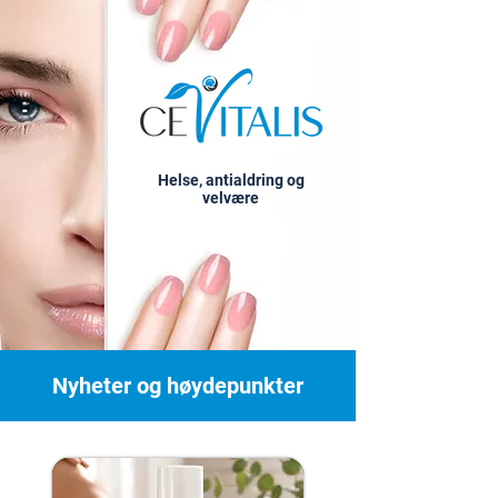
Helse, antialdring og
velvære
Nyheter og høydepunkter