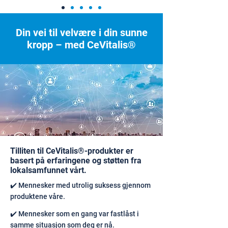
Din vei til velvære i din sunne
kropp – med CeVitalis®
Tilliten til CeVitalis®-produkter er
basert på erfaringene og støtten fra
lokalsamfunnet vårt.
✔️ Mennesker med utrolig suksess gjennom
produktene våre.
✔️ Mennesker som en gang var fastlåst i
samme situasjon som deg er nå.