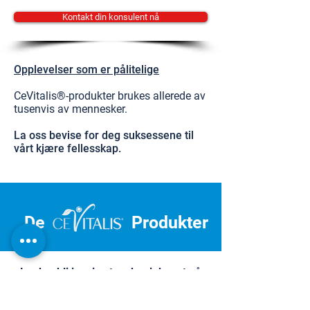
Kontakt din konsulent nå
Opplevelser som er pålitelige
CeVitalis®-produkter brukes allerede av
tusenvis av mennesker.
La oss bevise for deg suksessene til
vårt kjære fellesskap.
De
Produkter
La deg bli inspirert og begi deg ut på
reisen mot personlig velvære.
Dermatest Institute