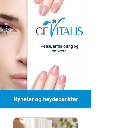
Helse, antialdring og
velvære
Nyheter og høydepunkter