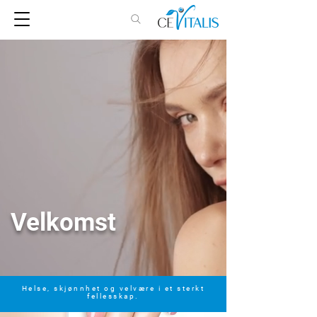
Velkomst
Helse, skjønnhet og velvære i et sterkt
fellesskap.