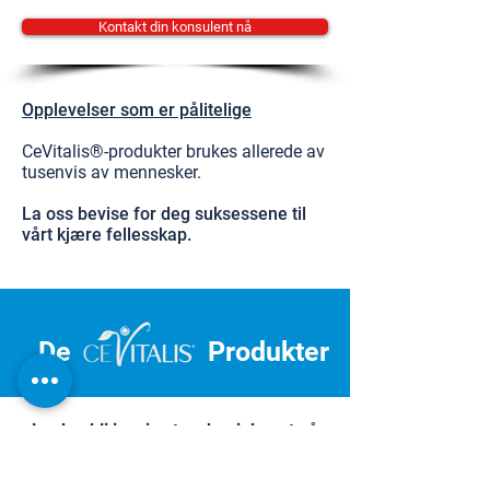
Kontakt din konsulent nå
Opplevelser som er pålitelige
CeVitalis®-produkter brukes allerede av
tusenvis av mennesker.
La oss bevise for deg suksessene til
vårt kjære fellesskap.
De
Produkter
La deg bli inspirert og begi deg ut på
reisen mot personlig velvære.
Dermatest Institute