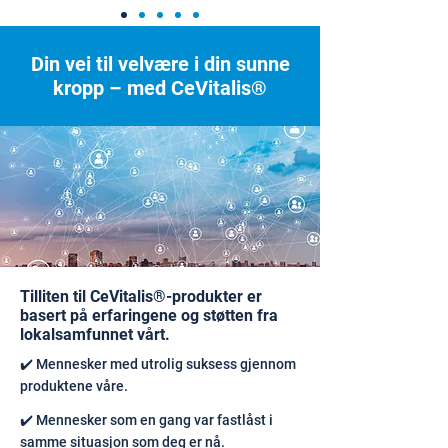
Din vei til velvære i din sunne
kropp – med CeVitalis®
Tilliten til CeVitalis®-produkter er
basert på erfaringene og støtten fra
lokalsamfunnet vårt.
✔️ Mennesker med utrolig suksess gjennom
produktene våre.
✔️ Mennesker som en gang var fastlåst i
samme situasjon som deg er nå.