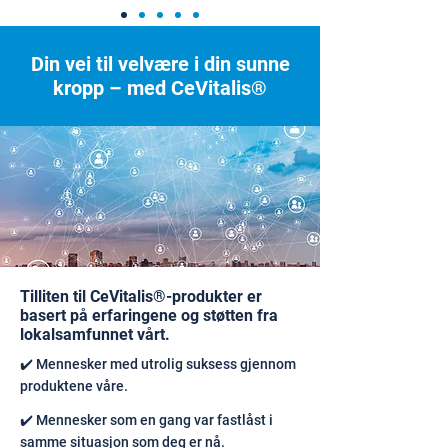
Din vei til velvære i din sunne
kropp – med CeVitalis®
Tilliten til CeVitalis®-produkter er
basert på erfaringene og støtten fra
lokalsamfunnet vårt.
✔️ Mennesker med utrolig suksess gjennom
produktene våre.
✔️ Mennesker som en gang var fastlåst i
samme situasjon som deg er nå.