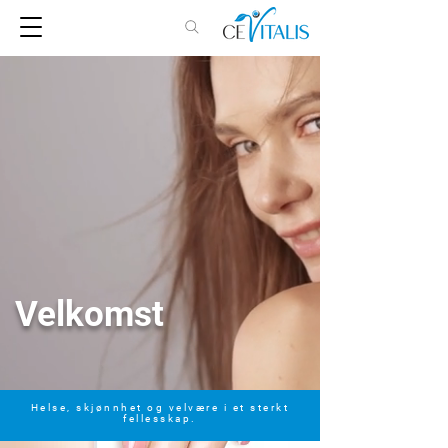
Velkomst
Helse, skjønnhet og velvære i et sterkt
fellesskap.