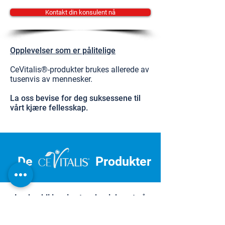
Kontakt din konsulent nå
Opplevelser som er pålitelige
CeVitalis®-produkter brukes allerede av
tusenvis av mennesker.
La oss bevise for deg suksessene til
vårt kjære fellesskap.
De
Produkter
La deg bli inspirert og begi deg ut på
reisen mot personlig velvære.
Dermatest Institute