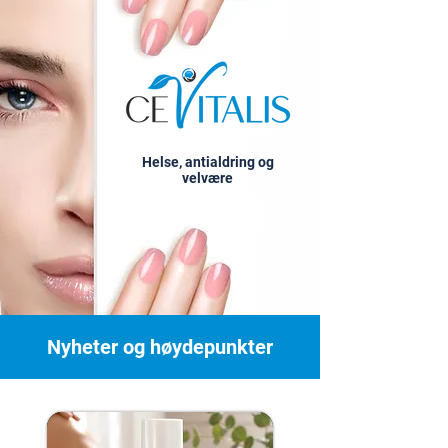
Helse, antialdring og
velvære
Nyheter og høydepunkter