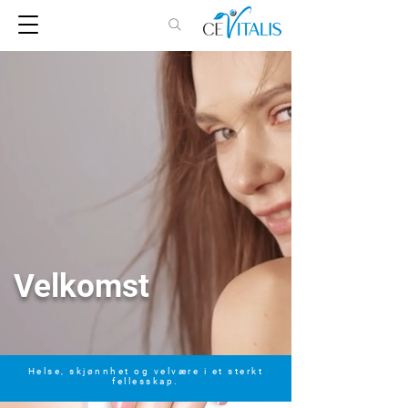
Velkomst
Helse, skjønnhet og velvære i et sterkt
fellesskap.