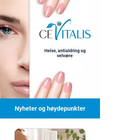
Helse, antialdring og
velvære
Nyheter og høydepunkter