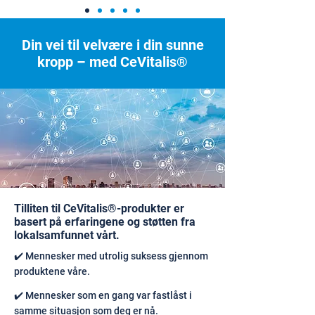
Din vei til velvære i din sunne
kropp – med CeVitalis®
Tilliten til CeVitalis®-produkter er
basert på erfaringene og støtten fra
lokalsamfunnet vårt.
✔️ Mennesker med utrolig suksess gjennom
produktene våre.
✔️ Mennesker som en gang var fastlåst i
samme situasjon som deg er nå.