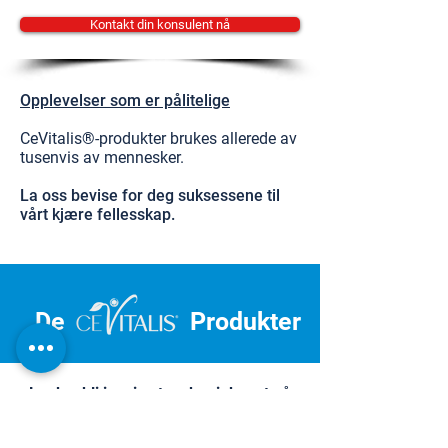
Kontakt din konsulent nå
Opplevelser som er pålitelige
CeVitalis®-produkter brukes allerede av
tusenvis av mennesker.
La oss bevise for deg suksessene til
vårt kjære fellesskap.
De
Produkter
La deg bli inspirert og begi deg ut på
reisen mot personlig velvære.
Dermatest Institute