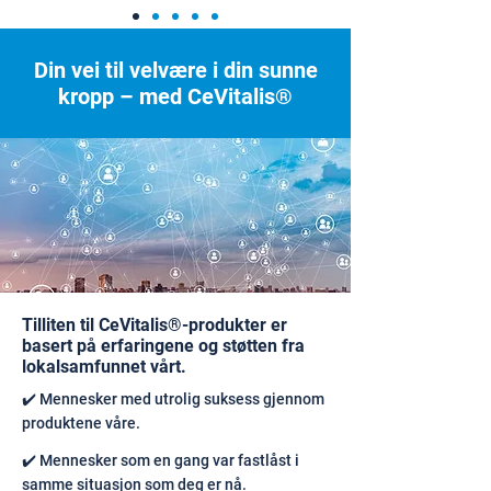
Din vei til velvære i din sunne
kropp – med CeVitalis®
Tilliten til CeVitalis®-produkter er
basert på erfaringene og støtten fra
lokalsamfunnet vårt.
✔️ Mennesker med utrolig suksess gjennom
produktene våre.
✔️ Mennesker som en gang var fastlåst i
samme situasjon som deg er nå.