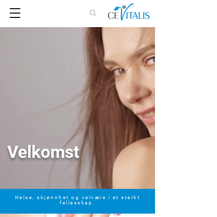
Velkomst
Helse, skjønnhet og velvære i et sterkt
fellesskap.