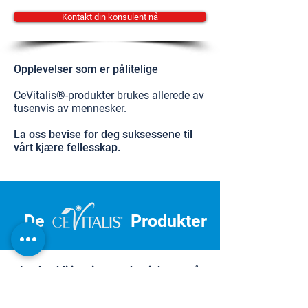
Kontakt din konsulent nå
Opplevelser som er pålitelige
CeVitalis®-produkter brukes allerede av
tusenvis av mennesker.
La oss bevise for deg suksessene til
vårt kjære fellesskap.
De
Produkter
La deg bli inspirert og begi deg ut på
reisen mot personlig velvære.
Dermatest Institute