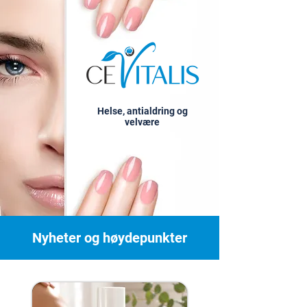
Helse, antialdring og
velvære
Nyheter og høydepunkter