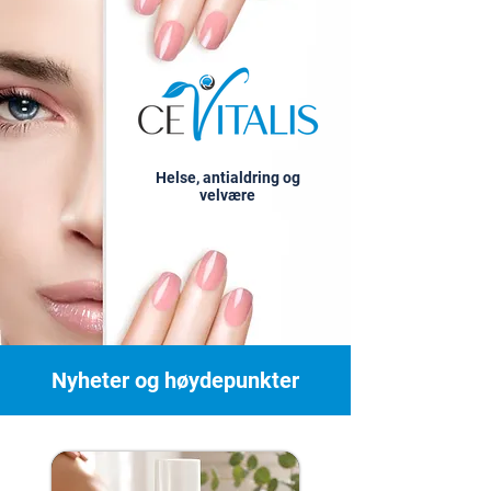
Helse, antialdring og
velvære
Nyheter og høydepunkter