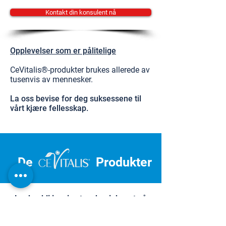
Kontakt din konsulent nå
Opplevelser som er pålitelige
CeVitalis®-produkter brukes allerede av
tusenvis av mennesker.
La oss bevise for deg suksessene til
vårt kjære fellesskap.
De
Produkter
La deg bli inspirert og begi deg ut på
reisen mot personlig velvære.
Dermatest Institute