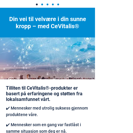
Din vei til velvære i din sunne
kropp – med CeVitalis®
Tilliten til CeVitalis®-produkter er
basert på erfaringene og støtten fra
lokalsamfunnet vårt.
✔️ Mennesker med utrolig suksess gjennom
produktene våre.
✔️ Mennesker som en gang var fastlåst i
samme situasjon som deg er nå.