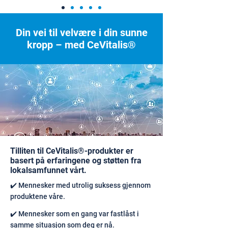
Din vei til velvære i din sunne
kropp – med CeVitalis®
Tilliten til CeVitalis®-produkter er
basert på erfaringene og støtten fra
lokalsamfunnet vårt.
✔️ Mennesker med utrolig suksess gjennom
produktene våre.
✔️ Mennesker som en gang var fastlåst i
samme situasjon som deg er nå.