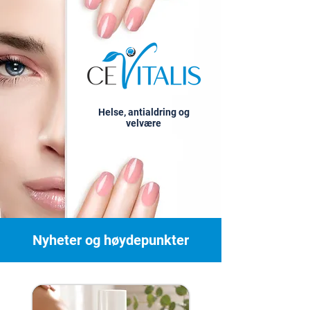
Helse, antialdring og
velvære
Nyheter og høydepunkter