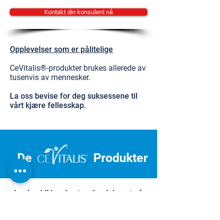
Kontakt din konsulent nå
Opplevelser som er pålitelige
CeVitalis®-produkter brukes allerede av
tusenvis av mennesker.
La oss bevise for deg suksessene til
vårt kjære fellesskap.
De
Produkter
La deg bli inspirert og begi deg ut på
reisen mot personlig velvære.
Dermatest Institute