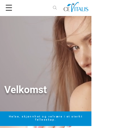
Velkomst
Helse, skjønnhet og velvære i et sterkt
fellesskap.