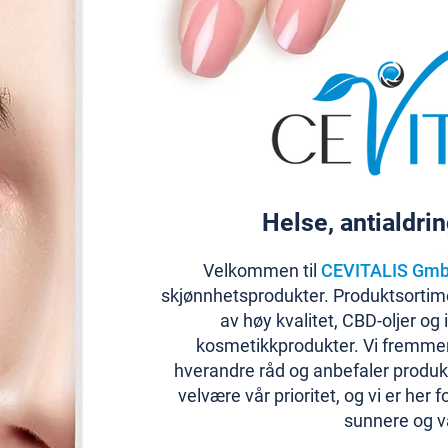
Helse, antialdri
Velkommen til
CEVITALIS Gm
skjønnhetsprodukter. Produktsortime
av høy kvalitet, CBD-oljer og
kosmetikkprodukter. Vi fremmer
hverandre råd og anbefaler produ
velvære vår prioritet, og vi er her 
sunnere og va