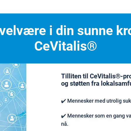
l velvære i din sunne 
CeVitalis®
Tilliten til CeVitalis®-p
og støtten fra lokalsamf
✔️ Mennesker med utrolig su
✔️ Mennesker som en gang var
nå.