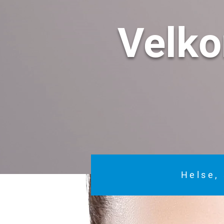
Velk
Helse, 