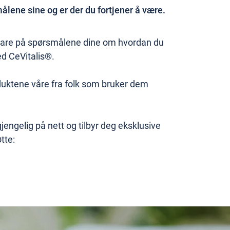
lene sine og er der du fortjener å være.
 svare på spørsmålene dine om hvordan du
d CeVitalis®.
duktene våre fra folk som bruker dem
jengelig på nett og tilbyr deg eksklusive
tte: