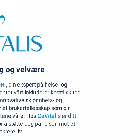
ng og velvære
bH
,
din ekspert på helse- og
ntet vårt inkluderer kosttilskudd
 innovative skjønnhets- og
 et brukerfellesskap som gir
ktene våre. Hos
CeVitalis
er ditt
for å støtte deg på reisen mot et
krere liv.