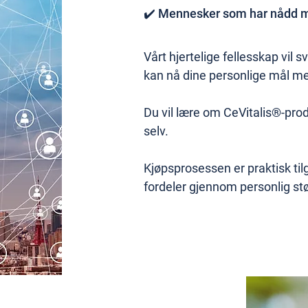
✔️ Mennesker som har nådd må
Vårt hjertelige fellesskap vil
kan nå dine personlige mål me
Du vil lære om CeVitalis®-pro
selv.
Kjøpsprosessen er praktisk tilg
fordeler gjennom personlig stø