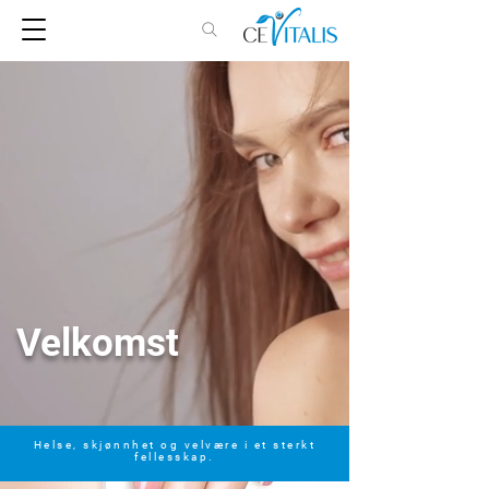
Velkomst
Helse, skjønnhet og velvære i et sterkt
fellesskap.