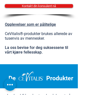
Kontakt din konsulent nå
Opplevelser som er pålitelige
CeVitalis®-produkter brukes allerede av
tusenvis av mennesker.
La oss bevise for deg suksessene til
vårt kjære fellesskap.
De
Produkter
La deg bli inspirert og begi deg ut på
reisen mot personlig velvære.
Dermatest Institute