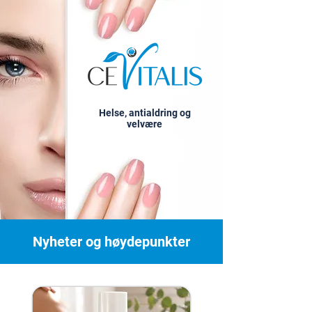
Helse, antialdring og
velvære
Nyheter og høydepunkter