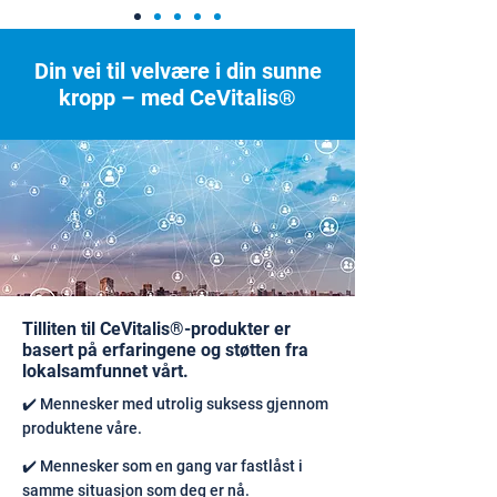
Din vei til velvære i din sunne
kropp – med CeVitalis®
Tilliten til CeVitalis®-produkter er
basert på erfaringene og støtten fra
lokalsamfunnet vårt.
✔️ Mennesker med utrolig suksess gjennom
produktene våre.
✔️ Mennesker som en gang var fastlåst i
samme situasjon som deg er nå.