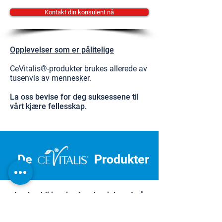
Kontakt din konsulent nå
Opplevelser som er pålitelige
CeVitalis®-produkter brukes allerede av
tusenvis av mennesker.
La oss bevise for deg suksessene til
vårt kjære fellesskap.
De
Produkter
La deg bli inspirert og begi deg ut på
reisen mot personlig velvære.
Dermatest Institute