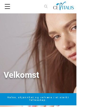
Velkomst
Helse, skjønnhet og velvære i et sterkt
fellesskap.