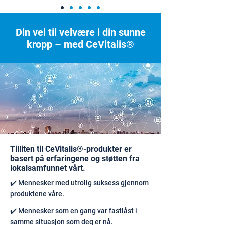
Din vei til velvære i din sunne
kropp – med CeVitalis®
Tilliten til CeVitalis®-produkter er
basert på erfaringene og støtten fra
lokalsamfunnet vårt.
✔️ Mennesker med utrolig suksess gjennom
produktene våre.
✔️ Mennesker som en gang var fastlåst i
samme situasjon som deg er nå.