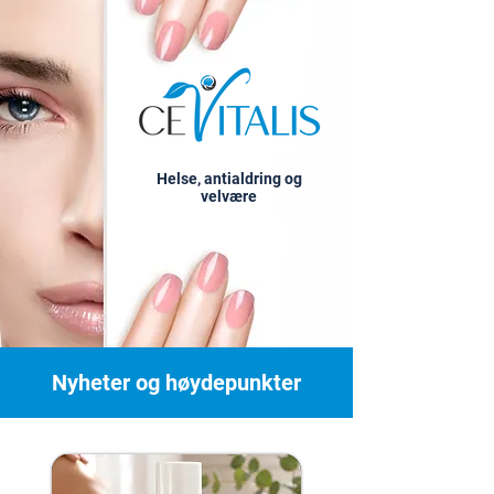
Helse, antialdring og
velvære
Nyheter og høydepunkter