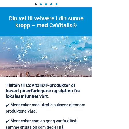
Din vei til velvære i din sunne
kropp – med CeVitalis®
Tilliten til CeVitalis®-produkter er
basert på erfaringene og støtten fra
lokalsamfunnet vårt.
✔️ Mennesker med utrolig suksess gjennom
produktene våre.
✔️ Mennesker som en gang var fastlåst i
samme situasjon som deg er nå.