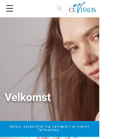
Velkomst
Helse, skjønnhet og velvære i et sterkt
fellesskap.