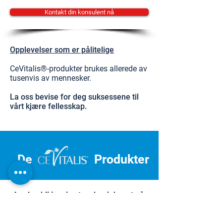
Kontakt din konsulent nå
Opplevelser som er pålitelige
CeVitalis®-produkter brukes allerede av
tusenvis av mennesker.
La oss bevise for deg suksessene til
vårt kjære fellesskap.
De
Produkter
La deg bli inspirert og begi deg ut på
reisen mot personlig velvære.
Dermatest Institute