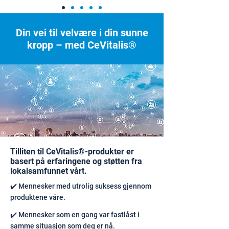
Din vei til velvære i din sunne
kropp – med CeVitalis®
Tilliten til CeVitalis®-produkter er
basert på erfaringene og støtten fra
lokalsamfunnet vårt.
✔️ Mennesker med utrolig suksess gjennom
produktene våre.
✔️ Mennesker som en gang var fastlåst i
samme situasjon som deg er nå.