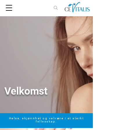
Velkomst
Helse, skjønnhet og velvære i et sterkt
fellesskap.