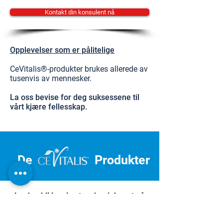
Kontakt din konsulent nå
Opplevelser som er pålitelige
CeVitalis®-produkter brukes allerede av
tusenvis av mennesker.
La oss bevise for deg suksessene til
vårt kjære fellesskap.
De
Produkter
La deg bli inspirert og begi deg ut på
reisen mot personlig velvære.
Dermatest Institute