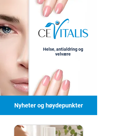
Helse, antialdring og
velvære
Nyheter og høydepunkter