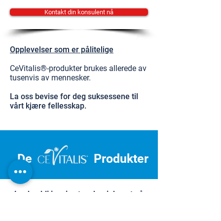
Kontakt din konsulent nå
Opplevelser som er pålitelige
CeVitalis®-produkter brukes allerede av
tusenvis av mennesker.
La oss bevise for deg suksessene til
vårt kjære fellesskap.
De
Produkter
La deg bli inspirert og begi deg ut på
reisen mot personlig velvære.
Dermatest Institute