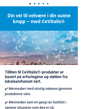
Din vei til velvære i din sunne
kropp – med CeVitalis®
Tilliten til CeVitalis®-produkter er
basert på erfaringene og støtten fra
lokalsamfunnet vårt.
✔️ Mennesker med utrolig suksess gjennom
produktene våre.
✔️ Mennesker som en gang var fastlåst i
samme situasjon som deg er nå.