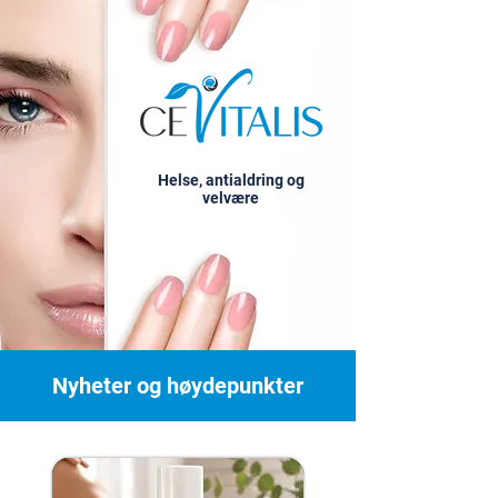
Helse, antialdring og
velvære
Nyheter og høydepunkter