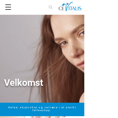
Velkomst
Helse, skjønnhet og velvære i et sterkt
fellesskap.