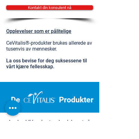
Kontakt din konsulent nå
Opplevelser som er pålitelige
CeVitalis®-produkter brukes allerede av
tusenvis av mennesker.
La oss bevise for deg suksessene til
vårt kjære fellesskap.
De
Produkter
La deg bli inspirert og begi deg ut på
reisen mot personlig velvære.
Dermatest Institute