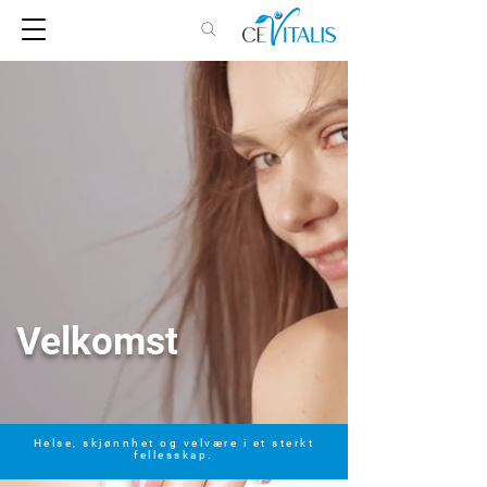
Velkomst
Helse, skjønnhet og velvære i et sterkt
fellesskap.