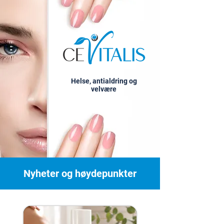
Helse, antialdring og
velvære
Nyheter og høydepunkter