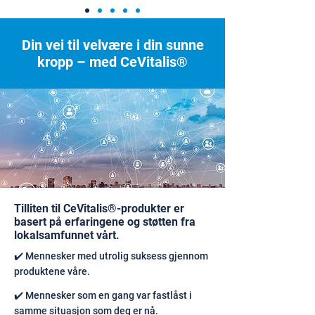
Din vei til velvære i din sunne
kropp – med CeVitalis®
Tilliten til CeVitalis®-produkter er
basert på erfaringene og støtten fra
lokalsamfunnet vårt.
✔️ Mennesker med utrolig suksess gjennom
produktene våre.
✔️ Mennesker som en gang var fastlåst i
samme situasjon som deg er nå.