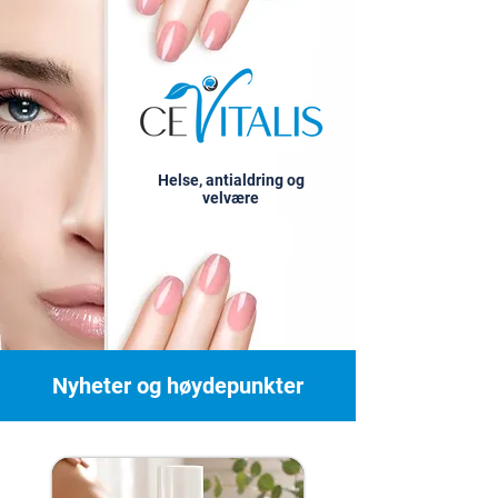
Helse, antialdring og
velvære
Nyheter og høydepunkter