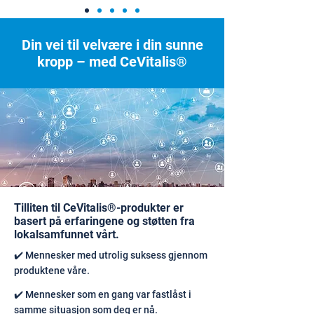
Din vei til velvære i din sunne
kropp – med CeVitalis®
Tilliten til CeVitalis®-produkter er
basert på erfaringene og støtten fra
lokalsamfunnet vårt.
✔️ Mennesker med utrolig suksess gjennom
produktene våre.
✔️ Mennesker som en gang var fastlåst i
samme situasjon som deg er nå.