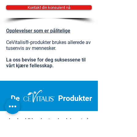
Kontakt din konsulent nå
Opplevelser som er pålitelige
CeVitalis®-produkter brukes allerede av
tusenvis av mennesker.
La oss bevise for deg suksessene til
vårt kjære fellesskap.
De
Produkter
La deg bli inspirert og begi deg ut på
reisen mot personlig velvære.
Dermatest Institute