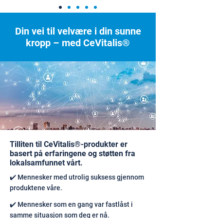
Din vei til velvære i din sunne
kropp – med CeVitalis®
Tilliten til CeVitalis®-produkter er
basert på erfaringene og støtten fra
lokalsamfunnet vårt.
✔️ Mennesker med utrolig suksess gjennom
produktene våre.
✔️ Mennesker som en gang var fastlåst i
samme situasjon som deg er nå.