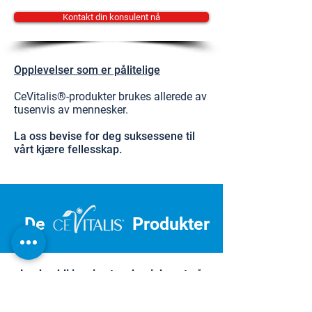
Kontakt din konsulent nå
Opplevelser som er pålitelige
CeVitalis®-produkter brukes allerede av
tusenvis av mennesker.
La oss bevise for deg suksessene til
vårt kjære fellesskap.
De
Produkter
La deg bli inspirert og begi deg ut på
reisen mot personlig velvære.
Dermatest Institute