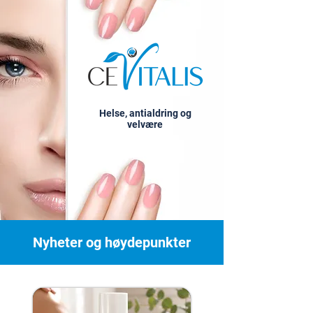
Helse, antialdring og
velvære
Nyheter og høydepunkter