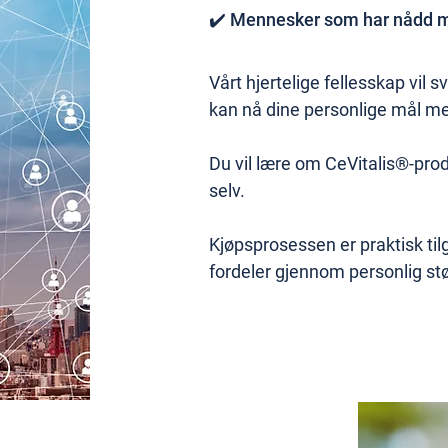
✔️ Mennesker som har nådd må
Vårt hjertelige fellesskap vil
kan nå dine personlige mål me
Du vil lære om CeVitalis®-pro
selv.
Kjøpsprosessen er praktisk tilg
fordeler gjennom personlig stø