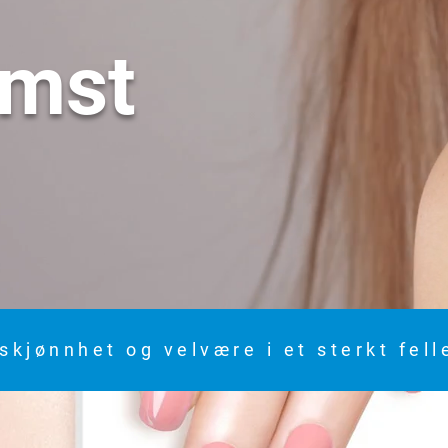
omst
skjønnhet og velvære i et sterkt fel