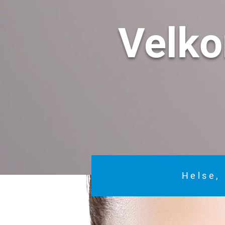
Velk
Helse, 