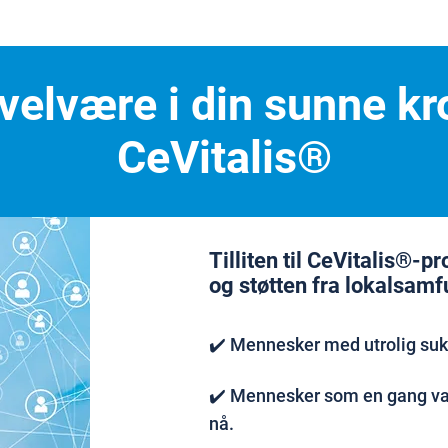
l velvære i din sunne 
CeVitalis®
Tilliten til CeVitalis®-p
og støtten fra lokalsamf
✔️ Mennesker med utrolig su
✔️ Mennesker som en gang var
nå.