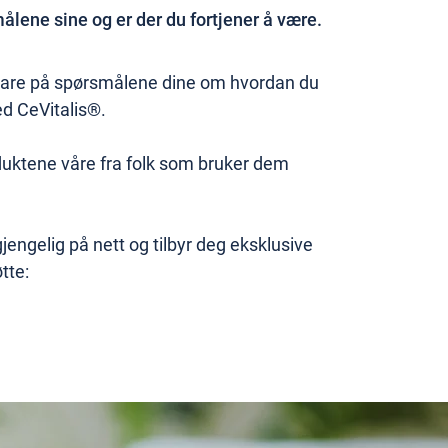
lene sine og er der du fortjener å være.
 svare på spørsmålene dine om hvordan du
d CeVitalis®.
duktene våre fra folk som bruker dem
jengelig på nett og tilbyr deg eksklusive
tte: