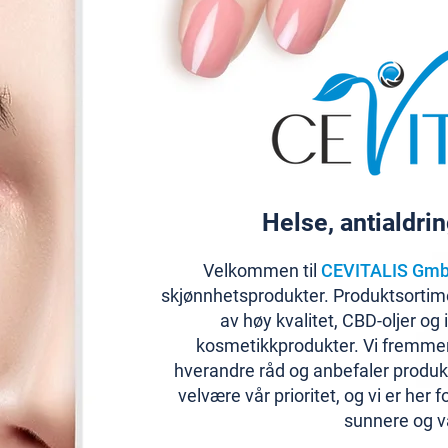
Helse, antialdri
Velkommen til
CEVITALIS Gm
skjønnhetsprodukter. Produktsortime
av høy kvalitet, CBD-oljer og
kosmetikkprodukter. Vi fremmer
hverandre råd og anbefaler produ
velvære vår prioritet, og vi er her 
sunnere og va