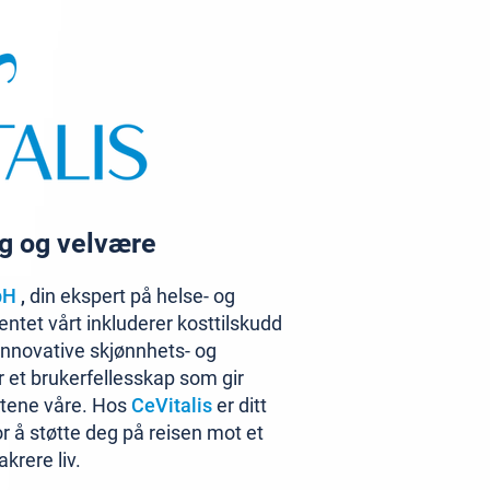
ng og velvære
bH
,
din ekspert på helse- og
ntet vårt inkluderer kosttilskudd
 innovative skjønnhets- og
 et brukerfellesskap som gir
ktene våre. Hos
CeVitalis
er ditt
for å støtte deg på reisen mot et
krere liv.