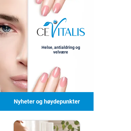
Helse, antialdring og
velvære
Nyheter og høydepunkter