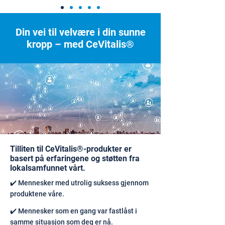
Din vei til velvære i din sunne
kropp – med CeVitalis®
Tilliten til CeVitalis®-produkter er
basert på erfaringene og støtten fra
lokalsamfunnet vårt.
✔️ Mennesker med utrolig suksess gjennom
produktene våre.
✔️ Mennesker som en gang var fastlåst i
samme situasjon som deg er nå.