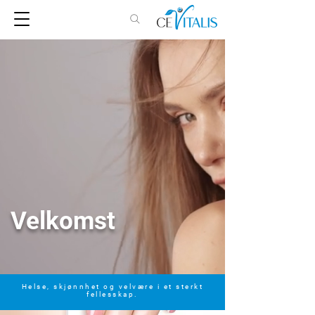
Velkomst
Helse, skjønnhet og velvære i et sterkt
fellesskap.