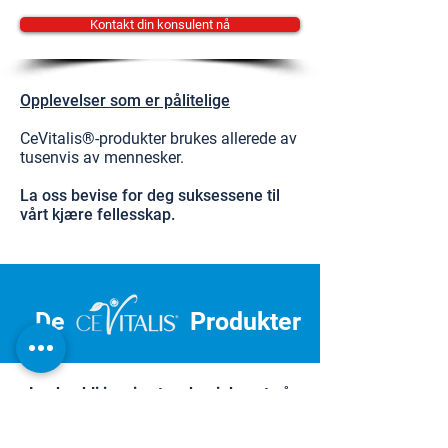
Kontakt din konsulent nå
Opplevelser som er pålitelige
CeVitalis®-produkter brukes allerede av
tusenvis av mennesker.
La oss bevise for deg suksessene til
vårt kjære fellesskap.
De
Produkter
La deg bli inspirert og begi deg ut på
reisen mot personlig velvære.
Dermatest Institute