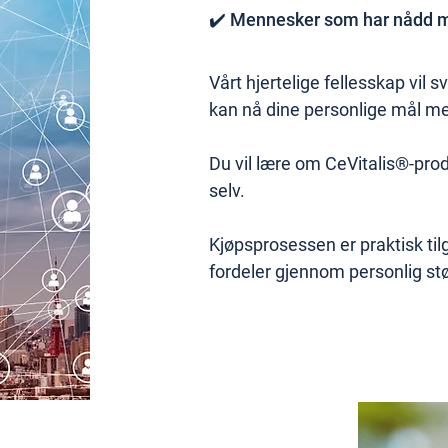
✔️ Mennesker som har nådd må
Vårt hjertelige fellesskap vil
kan nå dine personlige mål me
Du vil lære om CeVitalis®-pro
selv.
Kjøpsprosessen er praktisk tilg
fordeler gjennom personlig stø