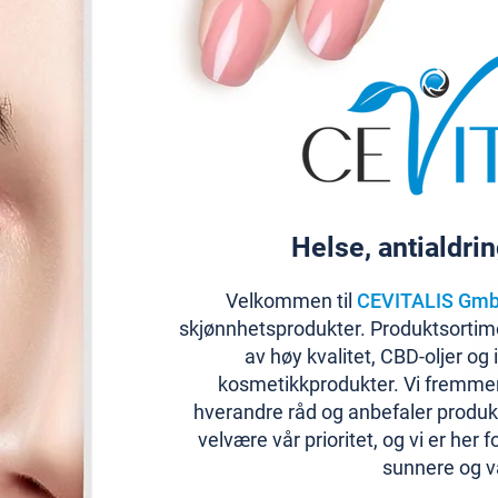
Helse, antialdri
Velkommen til
CEVITALIS Gm
skjønnhetsprodukter. Produktsortime
av høy kvalitet, CBD-oljer og
kosmetikkprodukter. Vi fremmer
hverandre råd og anbefaler produ
velvære vår prioritet, og vi er her 
sunnere og va