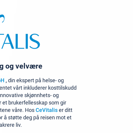
ng og velvære
bH
,
din ekspert på helse- og
ntet vårt inkluderer kosttilskudd
 innovative skjønnhets- og
 et brukerfellesskap som gir
ktene våre. Hos
CeVitalis
er ditt
for å støtte deg på reisen mot et
krere liv.