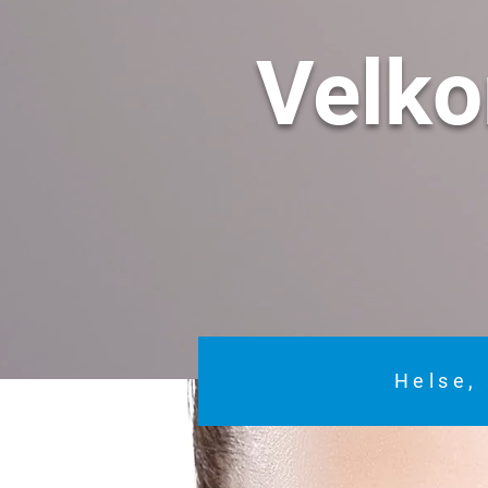
Velk
Helse, 