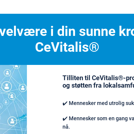
l velvære i din sunne 
CeVitalis®
Tilliten til CeVitalis®-p
og støtten fra lokalsamf
✔️ Mennesker med utrolig su
✔️ Mennesker som en gang var
nå.