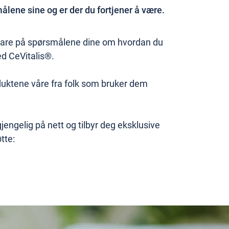
lene sine og er der du fortjener å være.
 svare på spørsmålene dine om hvordan du
d CeVitalis®.
duktene våre fra folk som bruker dem
jengelig på nett og tilbyr deg eksklusive
tte: