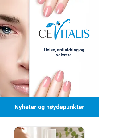
Helse, antialdring og
velvære
Nyheter og høydepunkter