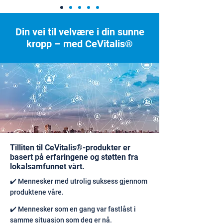
Din vei til velvære i din sunne
kropp – med CeVitalis®
Tilliten til CeVitalis®-produkter er
basert på erfaringene og støtten fra
lokalsamfunnet vårt.
✔️ Mennesker med utrolig suksess gjennom
produktene våre.
✔️ Mennesker som en gang var fastlåst i
samme situasjon som deg er nå.