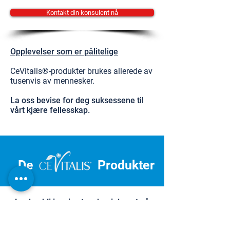
Kontakt din konsulent nå
Opplevelser som er pålitelige
CeVitalis®-produkter brukes allerede av
tusenvis av mennesker.
La oss bevise for deg suksessene til
vårt kjære fellesskap.
De
Produkter
La deg bli inspirert og begi deg ut på
reisen mot personlig velvære.
Dermatest Institute