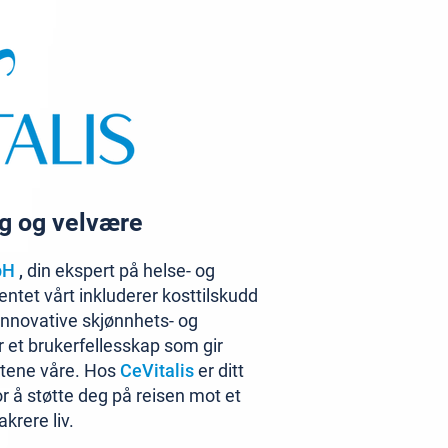
ng og velvære
bH
,
din ekspert på helse- og
ntet vårt inkluderer kosttilskudd
 innovative skjønnhets- og
 et brukerfellesskap som gir
ktene våre. Hos
CeVitalis
er ditt
for å støtte deg på reisen mot et
krere liv.