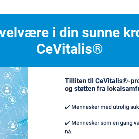
l velvære i din sunne 
CeVitalis®
Tilliten til CeVitalis®-p
og støtten fra lokalsamf
✔️ Mennesker med utrolig su
✔️ Mennesker som en gang var
nå.