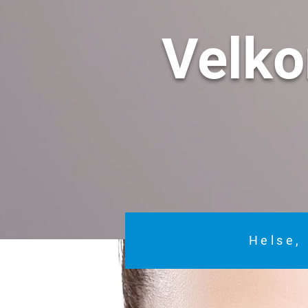
Velk
Helse, 