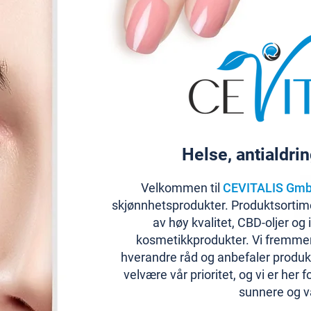
Helse, antialdri
Velkommen til
CEVITALIS Gm
skjønnhetsprodukter. Produktsortime
av høy kvalitet, CBD-oljer og
kosmetikkprodukter. Vi fremmer
hverandre råd og anbefaler produ
velvære vår prioritet, og vi er her 
sunnere og va