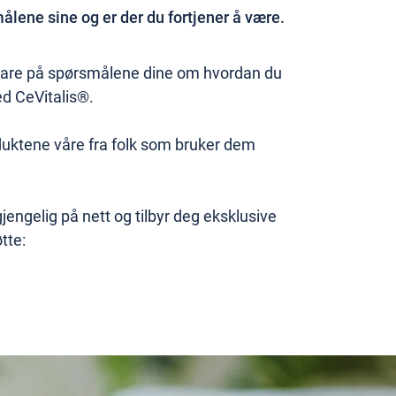
lene sine og er der du fortjener å være.
 svare på spørsmålene dine om hvordan du
d CeVitalis®.
duktene våre fra folk som bruker dem
jengelig på nett og tilbyr deg eksklusive
tte: