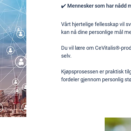
✔️ Mennesker som har nådd må
Vårt hjertelige fellesskap vil
kan nå dine personlige mål me
Du vil lære om CeVitalis®-pro
selv.
Kjøpsprosessen er praktisk tilg
fordeler gjennom personlig stø