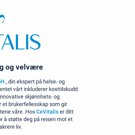
ng og velvære
bH
,
din ekspert på helse- og
ntet vårt inkluderer kosttilskudd
 innovative skjønnhets- og
 et brukerfellesskap som gir
ktene våre. Hos
CeVitalis
er ditt
for å støtte deg på reisen mot et
krere liv.