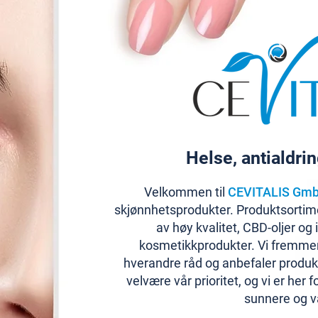
Helse, antialdri
Velkommen til
CEVITALIS Gm
skjønnhetsprodukter. Produktsortime
av høy kvalitet, CBD-oljer og
kosmetikkprodukter. Vi fremmer
hverandre råd og anbefaler produ
velvære vår prioritet, og vi er her 
sunnere og va