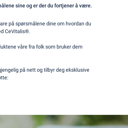
lene sine og er der du fortjener å være.
 svare på spørsmålene dine om hvordan du
d CeVitalis®.
duktene våre fra folk som bruker dem
jengelig på nett og tilbyr deg eksklusive
tte: