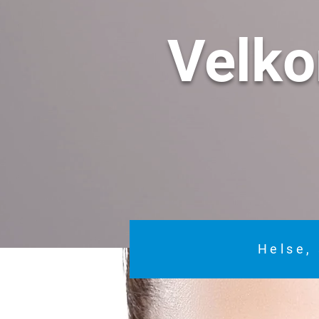
Velk
Helse, 