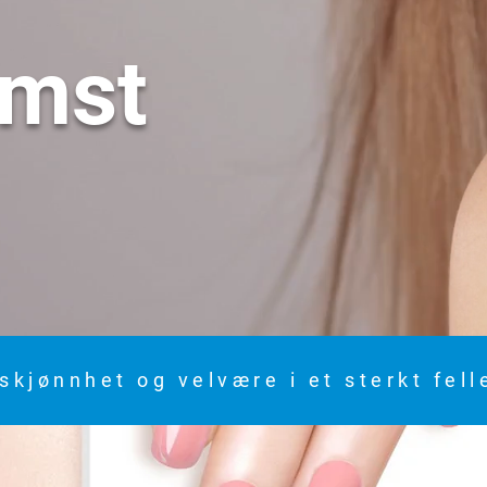
omst
skjønnhet og velvære i et sterkt fel