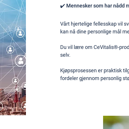
✔️ Mennesker som har nådd må
Vårt hjertelige fellesskap vil
kan nå dine personlige mål me
Du vil lære om CeVitalis®-pro
selv.
Kjøpsprosessen er praktisk tilg
fordeler gjennom personlig stø