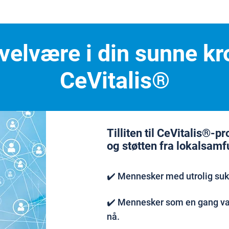
l velvære i din sunne 
CeVitalis®
Tilliten til CeVitalis®-p
og støtten fra lokalsamf
✔️ Mennesker med utrolig su
✔️ Mennesker som en gang var
nå.