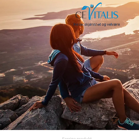
Helse, skjønnhet og velvære