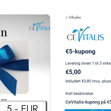
< tilbake
€5-kupong
Levering innen 1 til 3 virk
€5,00
Inkludert €0,80 mva. pluss
Kort beskrivelse:
CeVitalis-kupong på €