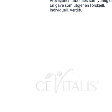
Provisjonen utbetales som vanlig et
En gave som utgjør en forskjell.
Individuell. Verdifull.
Helse, skjønnhet og
velvære