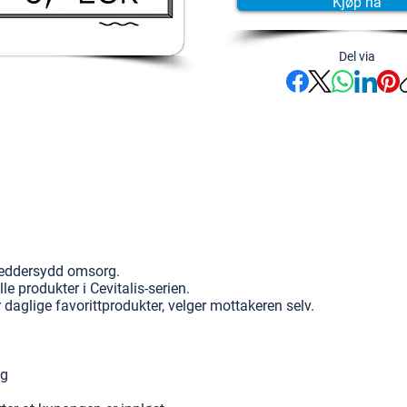
Kjøp nå
Del via
kreddersydd omsorg.
e produkter i Cevitalis-serien.
r daglige favorittprodukter, velger mottakeren selv.
n
ng