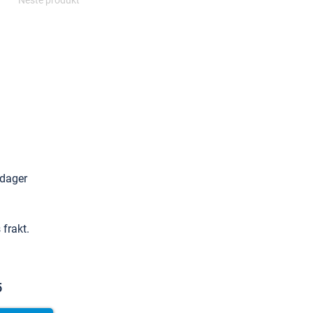
Neste produkt
edager
 frakt.
5