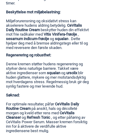
timer.
Beskyttelse mot miljøbelastning:
Miljøforurensning og oksidativt stress kan
akselerere hudens aldring betydelig.
CeVitalis
Daily Routine Cream
beskytter huden din effektivt
mot frie radikaler med
Vitis Vinifera-frøolje
,
sesamum indicum-frøolje
og
squalan
. Dette
hjelper deg med å bremse aldringstegn eller til og
med reversere den første skaden.
Regenerering og robusthet:
Denne kremen støtter hudens regenerering og
styrker dens naturlige barriere. Takket være
aktive ingredienser som
squalan
og
ursolix
blir
huden glattere, mykere og mer motstandsdyktig
mot hverdagens stress. Regelmessig bruk gir deg
synlig fastere og mer levende hud.
Søknad:
For optimale resultater, påfør
CeVitalis Daily
Routine Cream
på ansikt, hals og décolleté
morgen og kveld etter rens med
CeVitalis
Cleanser
og
Refresh Tonic
, og etter påføring av
CeVitalis Power Serum. Masser kremen forsiktig
inn for å aktivere de verdifulle aktive
ingrediensene best mulig.