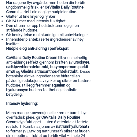
Når dagene flyr avgårde, men huden din forblir
ungdommelig frisk, er
CeVitalis Daily Routine
Cream
hjertet i din daglige hudpleierutine.
Glatter ut fine linjer og rynker
Gir 24 timer med intensiv fuktighet
Den strammer opp hudstrukturen og gir en
strålende hudtone.
Gir beskyttelse mot skadelige miljøpåvirkninger
Inneholder plantebaserte ingredienser av høy
kvalitet
Hudpleie og anti-aldring i perfeksjon:
CeVitalis Daily Routine Cream
tilbyr en helhetlig
anti-aldringseffekt gjennom kraften av
ursolsyre,
rødkløverblomstekstrakt, butyrospermum parkii-
smør
og
Gleditsia
triacanthos-frøekstrakt
. Disse
botaniske aktive ingrediensene bidrar til en
påviselig reduksjon av rynker og sikrer en fastere
hudtone. I tillegg fremmer
squalan
og
hyaluronsyre
hudens fasthet og elastisitet
betydelig.
Intensiv hydrering:
Mens mange konvensjonelle kremer bare tilbyr
overfladisk pleie, gir
CeVitalis Daily Routine
Cream
dyp fuktighet – uten å etterlate et fettete
reststoff. Kombinasjonen av
natriumhyaluronat
i
to former (VLMW og natriumsalt) sikrer at huden
din er optimalt fuktet og forblir vital – i hele 24