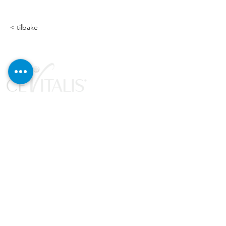
< tilbake
Produkter
Nytt og Høydepunkter
Kosmetikk og Pleie
Helse og Velvære
Vekttap og Balanse
Sett og Kampanjer