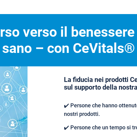
orso verso il benessere
sano – con CeVitals®
La fiducia nei prodotti C
sul supporto della nostr
✔️ Persone che hanno ottenuto
nostri prodotti.
✔️ Persone che un tempo si tr