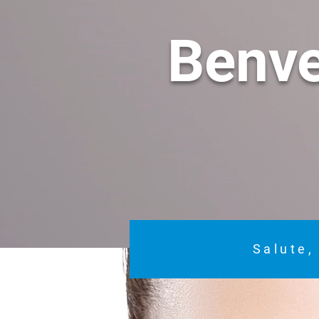
Benv
Salute,