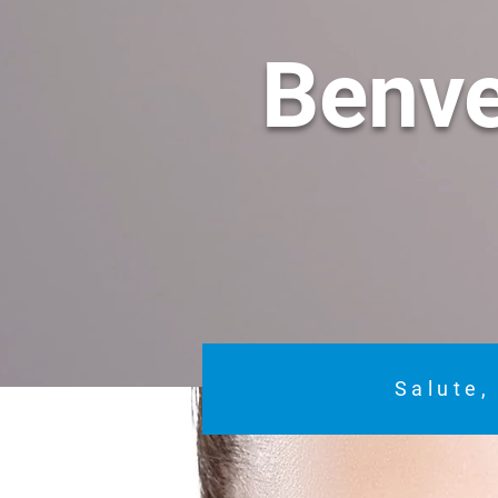
Benv
Salute,