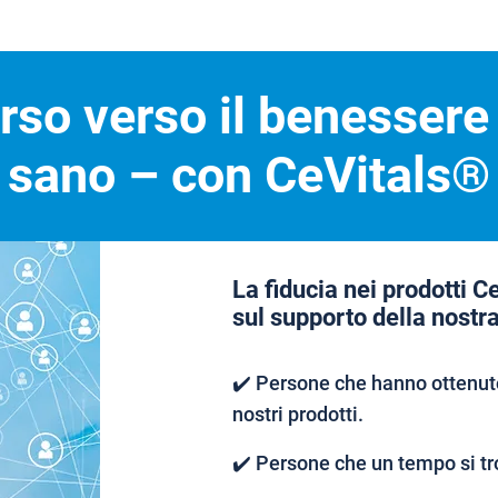
orso verso il benessere
sano – con CeVitals®
La fiducia nei prodotti C
sul supporto della nostr
✔️ Persone che hanno ottenuto
nostri prodotti.
✔️ Persone che un tempo si tr