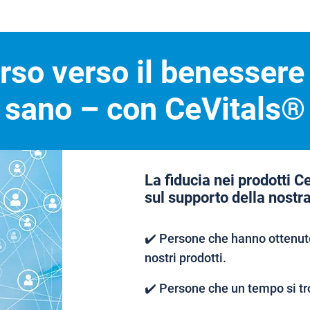
orso verso il benessere
sano – con CeVitals®
La fiducia nei prodotti C
sul supporto della nostr
✔️ Persone che hanno ottenuto
nostri prodotti.
✔️ Persone che un tempo si tr