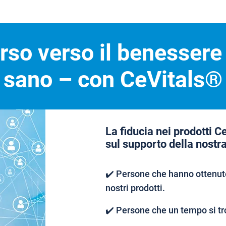
orso verso il benessere
sano – con CeVitals®
La fiducia nei prodotti C
sul supporto della nostr
✔️ Persone che hanno ottenuto
nostri prodotti.
✔️ Persone che un tempo si tr