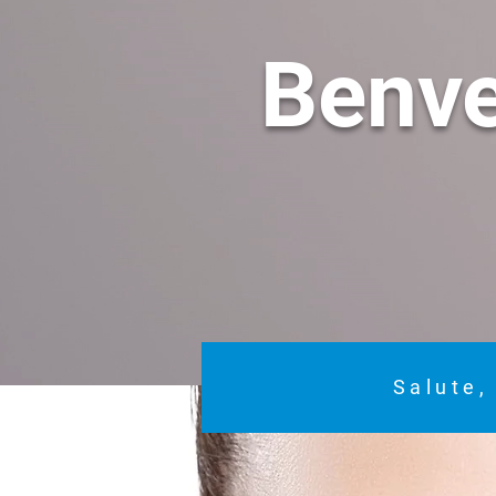
Benv
Salute,