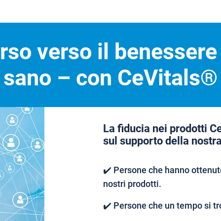
orso verso il benessere
sano – con CeVitals®
La fiducia nei prodotti C
sul supporto della nostr
✔️ Persone che hanno ottenuto
nostri prodotti.
✔️ Persone che un tempo si tr