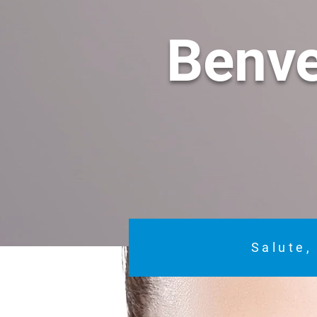
Benv
Salute,