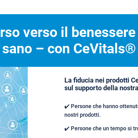
orso verso il benessere
sano – con CeVitals®
La fiducia nei prodotti C
sul supporto della nostr
✔️ Persone che hanno ottenuto
nostri prodotti.
✔️ Persone che un tempo si tr