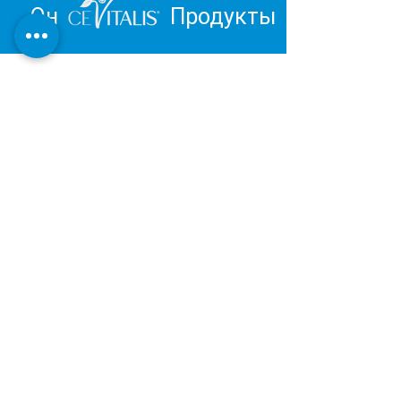
Он
Продукты
Вдохновитесь и отправьтесь в
путешествие к личному
благополучию.
Обзор продукции Института
Дерматест:
ОЧЕНЬ ХОРОШИЙ
Наша косметическая и оздоровительная
продукция разрабатывается и
производится в Германии в соответствии с
последними результатами научных
исследований.