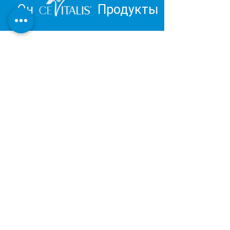
Он
Продукты
Вдохновитесь и отправьтесь в
путешествие к личному
благополучию.
Обзор продукции Института
Дерматест:
ОЧЕНЬ ХОРОШИЙ
Наша косметическая и оздоровительная
продукция разрабатывается и
производится в Германии в соответствии с
последними результатами научных
исследований.