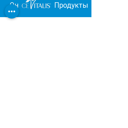
Он
Продукты
Вдохновитесь и отправьтесь в
путешествие к личному
благополучию.
Обзор продукции Института
Дерматест:
ОЧЕНЬ ХОРОШИЙ
Наша косметическая и оздоровительная
продукция разрабатывается и
производится в Германии в соответствии с
последними результатами научных
исследований.