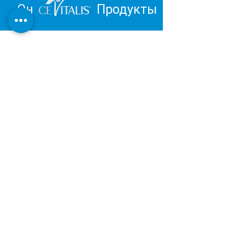
Он
Продукты
Вдохновитесь и отправьтесь в
путешествие к личному
благополучию.
Обзор продукции Института
Дерматест:
ОЧЕНЬ ХОРОШИЙ
Наша косметическая и оздоровительная
продукция разрабатывается и
производится в Германии в соответствии с
последними результатами научных
исследований.