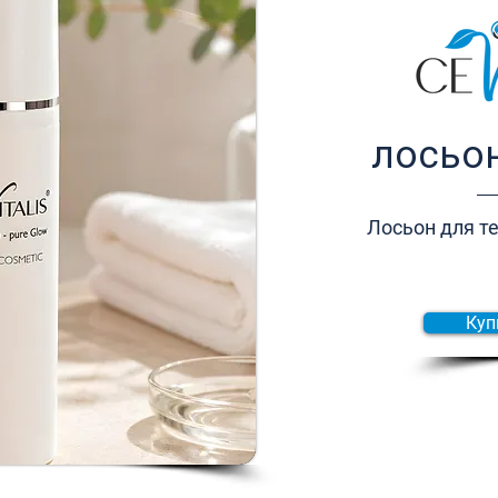
лосьон
Лосьон для те
Куп