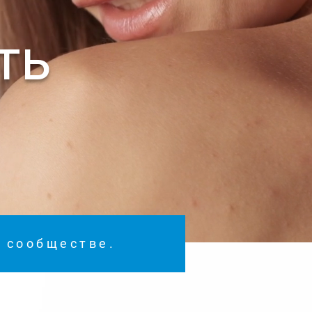
ть
м сообществе.