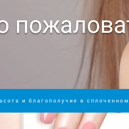
о пожалова
асота и благополучие в сплоченно