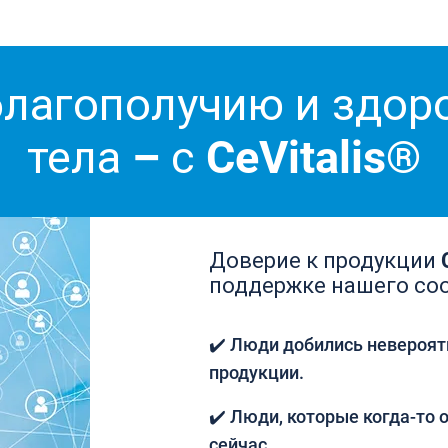
благополучию и здо
тела – с CeVitalis®
Доверие к продукции C
поддержке нашего со
✔️ Люди добились невероят
продукции.
✔️ Люди, которые когда-то о
сейчас.