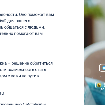
ебности. Оно поможет вам
is® для вашего
шь общаться с людьми,
тельно помогают вам
ржка – решение обратиться
есть возможность стать
ом с вами на пути к
ии
родукцию CeVitalis® и