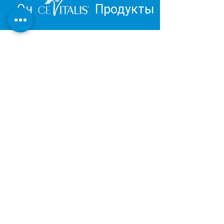
Он
Продукты
Вдохновитесь и отправьтесь в
путешествие к личному
благополучию.
Обзор продукции Института
Дерматест:
ОЧЕНЬ ХОРОШИЙ
Наша косметическая и оздоровительная
продукция разрабатывается и
производится в Германии в соответствии с
последними результатами научных
исследований.