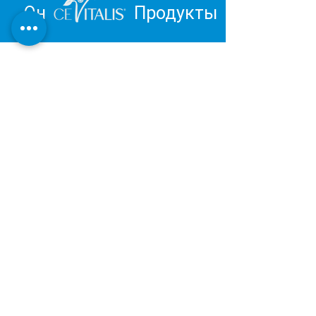
Он
Продукты
Вдохновитесь и отправьтесь в
путешествие к личному
благополучию.
Обзор продукции Института
Дерматест:
ОЧЕНЬ ХОРОШИЙ
Наша косметическая и оздоровительная
продукция разрабатывается и
производится в Германии в соответствии с
последними результатами научных
исследований.