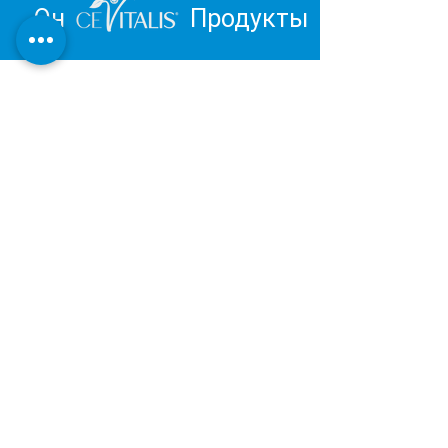
Он
Продукты
Вдохновитесь и отправьтесь в
путешествие к личному
благополучию.
Обзор продукции Института
Дерматест:
ОЧЕНЬ ХОРОШИЙ
Наша косметическая и оздоровительная
продукция разрабатывается и
производится в Германии в соответствии с
последними результатами научных
исследований.