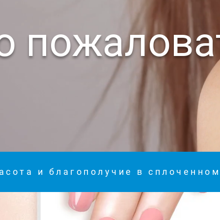
о пожалова
асота и благополучие в сплоченно