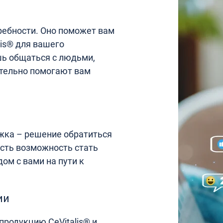
ебности. Оно поможет вам
is® для вашего
шь общаться с людьми,
тельно помогают вам
ржка – решение обратиться
есть возможность стать
ом с вами на пути к
ии
родукцию CeVitalis® и