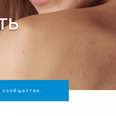
ть
м сообществе.