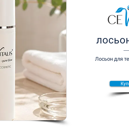
лосьон
Лосьон для те
Куп