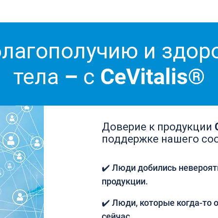
благополучию и здо
тела – с CeVitalis®
Доверие к продукции C
поддержке нашего со
✔️ Люди добились невероят
продукции.
✔️ Люди, которые когда-то о
сейчас.