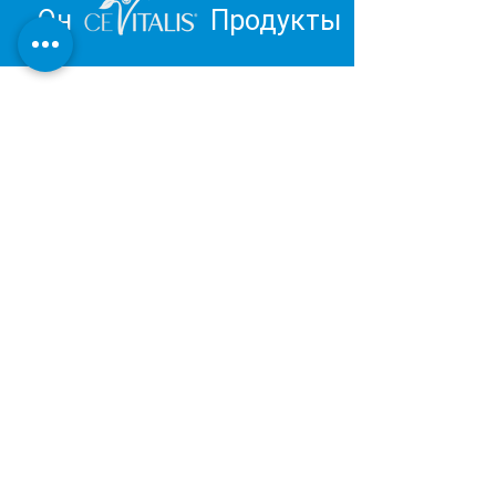
Он
Продукты
Вдохновитесь и отправьтесь в
путешествие к личному
благополучию.
Обзор продукции Института
Дерматест:
ОЧЕНЬ ХОРОШИЙ
Наша косметическая и оздоровительная
продукция разрабатывается и
производится в Германии в соответствии с
последними результатами научных
исследований.