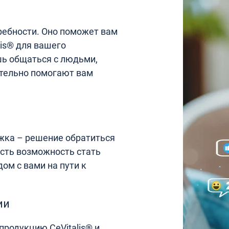
ебности. Оно поможет вам
is® для вашего
шь общаться с людьми,
тельно помогают вам
ржка – решение обратиться
есть возможность стать
ом с вами на пути к
ии
родукцию CeVitalis® и