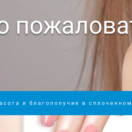
о пожалова
асота и благополучие в сплоченно