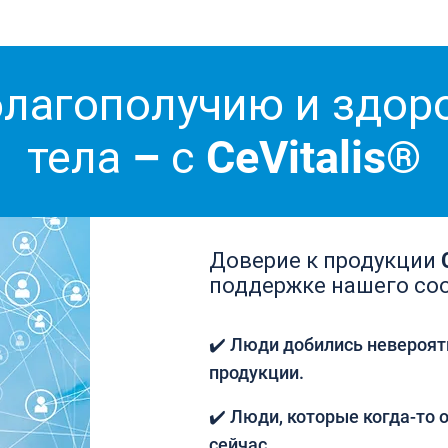
благополучию и здо
тела – с CeVitalis®
Доверие к продукции C
поддержке нашего со
✔️ Люди добились невероят
продукции.
✔️ Люди, которые когда-то о
сейчас.