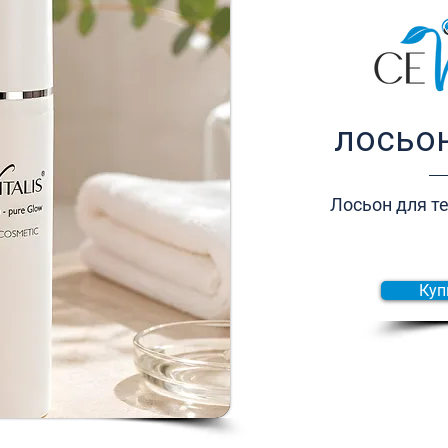
лосьон
Лосьон для те
Куп