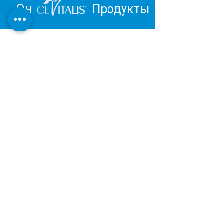
Он
Продукты
Вдохновитесь и отправьтесь в
путешествие к личному
благополучию.
Обзор продукции Института
Дерматест:
ОЧЕНЬ ХОРОШИЙ
Наша косметическая и оздоровительная
продукция разрабатывается и
производится в Германии в соответствии с
последними результатами научных
исследований.