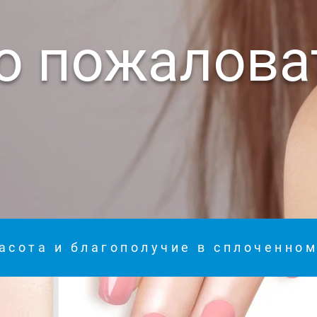
о пожалова
асота и благополучие в сплоченно