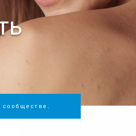
ть
м сообществе.