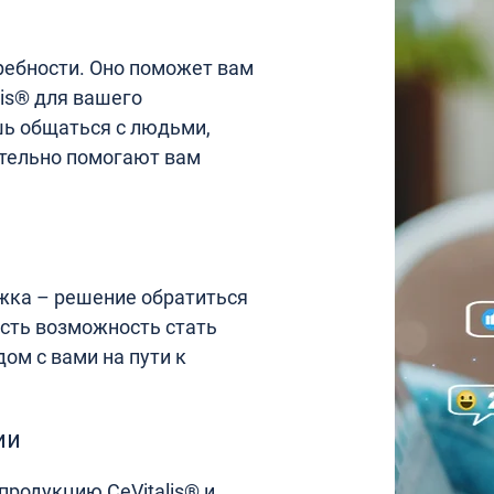
ебности. Оно поможет вам
is® для вашего
шь общаться с людьми,
тельно помогают вам
ржка – решение обратиться
есть возможность стать
ом с вами на пути к
ии
родукцию CeVitalis® и