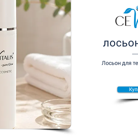
лосьон
Лосьон для те
Куп