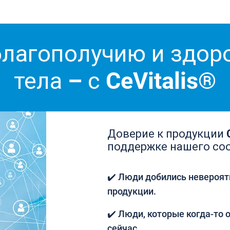
благополучию и здо
тела – с CeVitalis®
Доверие к продукции C
поддержке нашего со
✔️ Люди добились невероят
продукции.
✔️ Люди, которые когда-то о
сейчас.