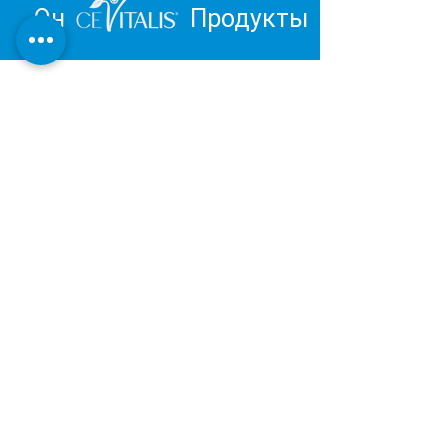
Он
Продукты
Вдохновитесь и отправьтесь в
путешествие к личному
благополучию.
Обзор продукции Института
Дерматест:
ОЧЕНЬ ХОРОШИЙ
Наша косметическая и оздоровительная
продукция разрабатывается и
производится в Германии в соответствии с
последними результатами научных
исследований.