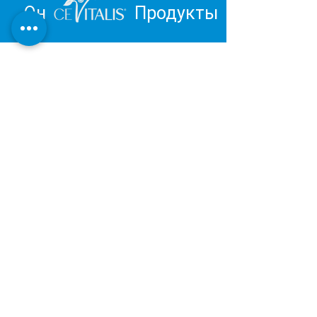
Он
Продукты
Вдохновитесь и отправьтесь в
путешествие к личному
благополучию.
Обзор продукции Института
Дерматест:
ОЧЕНЬ ХОРОШИЙ
Наша косметическая и оздоровительная
продукция разрабатывается и
производится в Германии в соответствии с
последними результатами научных
исследований.