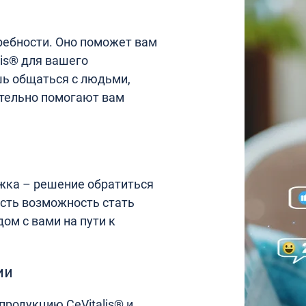
ебности. Оно поможет вам
is® для вашего
шь общаться с людьми,
тельно помогают вам
ржка – решение обратиться
есть возможность стать
ом с вами на пути к
ии
родукцию CeVitalis® и