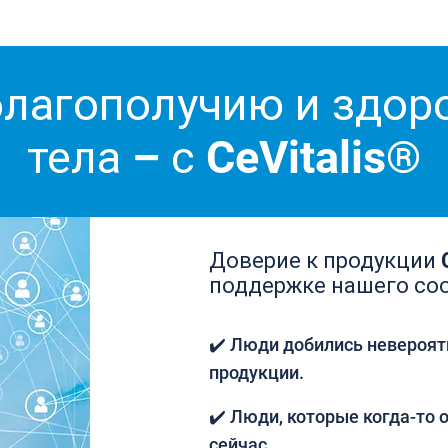
благополучию и здо
тела – с CeVitalis®
Доверие к продукции C
поддержке нашего со
✔️ Люди добились невероят
продукции.
✔️ Люди, которые когда-то о
сейчас.