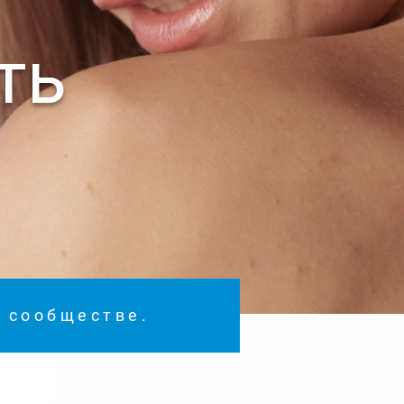
ть
м сообществе.