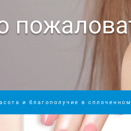
о пожалова
асота и благополучие в сплоченно