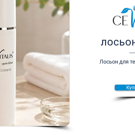
лосьон
Лосьон для те
Куп